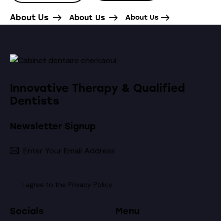
About Us
About Us
About Us
Innovative Therapy & Qualified
Dentists
Newsletter Signup
Subscribe
I agree to the
Privacy Policy
.
Socials
Menu