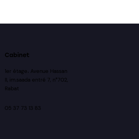
Cabinet
1er étage، Avenue Hassan
II, im.saada entré 7, n°702,
Rabat
05 37 73 13 83