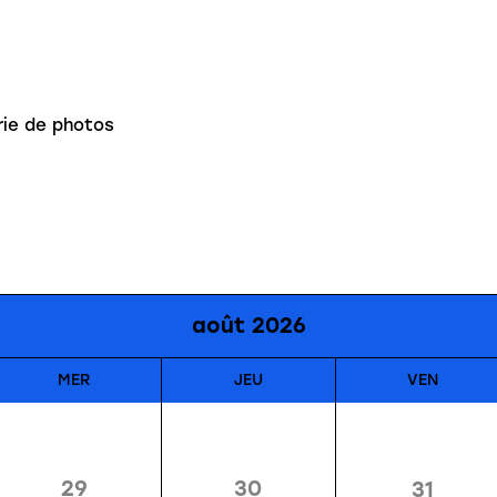
rie de photos
août 2026
MER
JEU
VEN
30
29
31